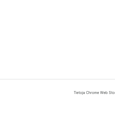
🔬 T
Tal
Vie 
Dok
Luo 
Ark
Tietoja Chrome Web Sto