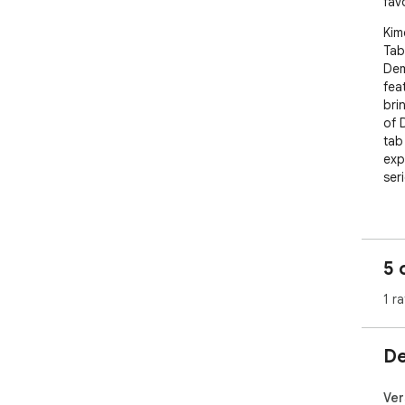
favo
Kim
Tab
Dem
fea
brin
of 
tab
exp
ser
Ext
🎞 
Vid
5 
🔗 
Net
1 ra
➕ C
inst
🔍 
De
sear
🕒 
widg
Ver