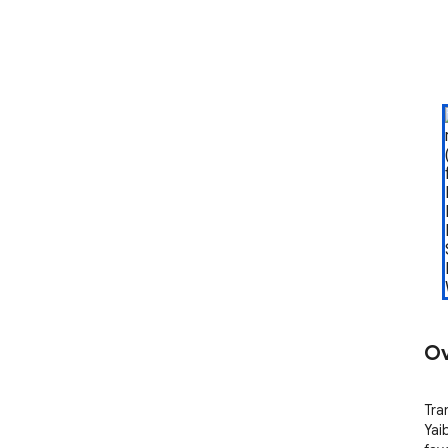
Ov
Tra
Yai