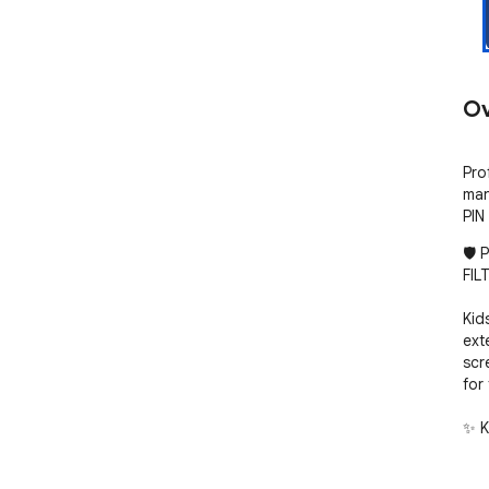
Ov
Pro
man
PIN
🛡️
FILT
Kid
ext
scr
for
✨ K
🚫 