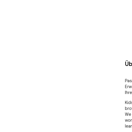
Üb
Pas
Erw
Ihr
Kid
bro
We 
wor
lea