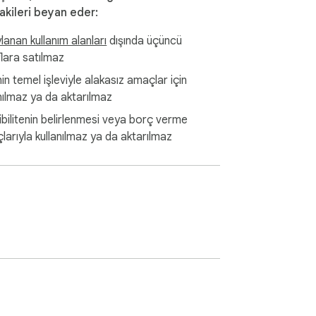
akileri beyan eder:
anan kullanım alanları
dışında üçüncü
flara satılmaz
n temel işleviyle alakasız amaçlar için
nılmaz ya da aktarılmaz
ibilitenin belirlenmesi veya borç verme
larıyla kullanılmaz ya da aktarılmaz
eri ve görünüm seçenekleri ayrı ayrı açılıp 
deneyim sunar.
