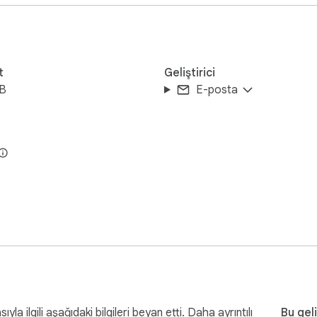
 ve rozetlerini incele

t
Geliştirici
iB
E-posta
ekleme

yerde kullanma

 mesajları incele

ne göre ayarla

n ulaş

yla ilgili aşağıdaki bilgileri beyan etti. Daha ayrıntılı
Bu geli