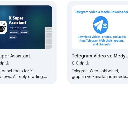
a ve Kick sohbetinde kendi tarzını oluştur. 💜

 Kick.com’un resmî ürünü değildir. Uzantı Kick.com üzerinde çalışır. 
rekir.
uper Assistant
Telegram Video ve Medy
İndirici
0,0
 panel tools for X
Telegram Web sohbetleri,
flows, AI reply drafting,
grupları ve kanallarından video
p link collection, and local
fotoğraf ve sesi indirin.
ords