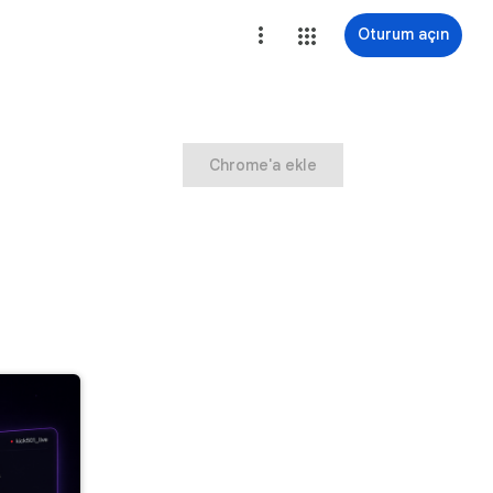
Oturum açın
Chrome'a ekle