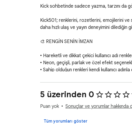
Kick sohbetinde sadece yazma, tarzını da gö
Kick501; renklerini, rozetlerini, emojilerini v
daha hızlı ulaş ve yayın deneyimini dilediğin gi
🎨 RENGİN SENİN İMZAN

• Hareketli ve dikkat çekici kullanıcı adı renkler
• Neon, geçişli, parlak ve özel efekt seçenekle
• Sahip olduğun renkleri kendi kullanıcı adınla
• Sohbet içinde renklerine hızlıca ulaşma

• Seçtiğin rengin Kick sohbetinde görünmesi

5 üzerinden 0
🏅 ROZETLERİNİ SERGİLE

Puan yok
Sonuçlar ve yorumlar hakkında da
• Kazandığın rozetleri kullanıcı adının yanında
• Profilindeki rozetler arasından seçim yap

Tüm yorumları göster
• Renklerin ve rozetlerinle kendine özgü bir 