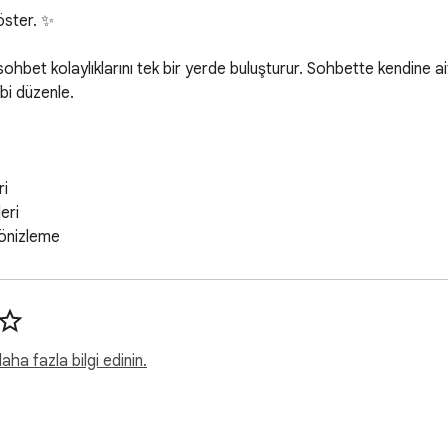
ster. ✨

e sohbet kolaylıklarını tek bir yerde buluşturur. Sohbette kendine a
bi düzenle.

i

ri

 önizleme

ha fazla bilgi edinin.
 göster

sohbet görünümü oluştur
