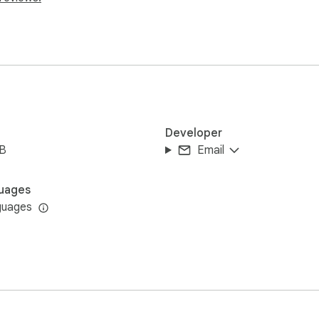
 göster

sohbet görünümü oluştur

 ve rozetlerini incele

Developer
iB
Email
ekleme

uages
yerde kullanma

guages