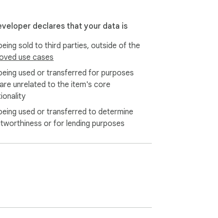
eveloper declares that your data is
eing sold to third parties, outside of the
oved use cases
being used or transferred for purposes
 are unrelated to the item's core
ionality
being used or transferred to determine
itworthiness or for lending purposes
eri ve görünüm seçenekleri ayrı ayrı açılıp 