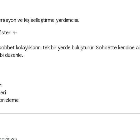
asyon ve kişiselleştirme yardımcısı.
ster. ✨

e sohbet kolaylıklarını tek bir yerde buluşturur. Sohbette kendine a
bi düzenle.

i

ri

 önizleme

reviews.