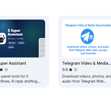
k501; masaüstünde rahat, düzenli ve Kick görünümüyle uyumlu bir 
a ve Kick sohbetinde kendi tarzını oluştur. 💜

 Kick.com’un resmî ürünü değildir. Uzantı Kick.com üzerinde çalışır. 
rekir.
uper Assistant
Telegram Video & Media
Downloader
0.0
 panel tools for X
Download videos, photos, an
flows, AI reply drafting,
audio from Telegram Web
p link collection, and local
chats, groups, and channels.
ords