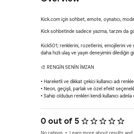
Kick.com için sohbet, emote, oynatıcı, moder
Kick sohbetinde sadece yazma, tarzını da gö
Kick501; renklerini, rozetlerini, emojilerini v
daha hızlı ulaş ve yayın deneyimini dilediğin gi
🎨 RENGİN SENİN İMZAN

• Hareketli ve dikkat çekici kullanıcı adı renkler
• Neon, geçişli, parlak ve özel efekt seçenekle
• Sahip olduğun renkleri kendi kullanıcı adınla
• Sohbet içinde renklerine hızlıca ulaşma

• Seçtiğin rengin Kick sohbetinde görünmesi

0 out of 5
🏅 ROZETLERİNİ SERGİLE

No ratings
Learn more about results and 