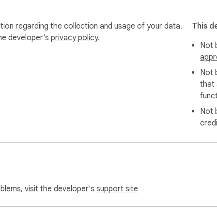
 mesajları incele

ne göre ayarla

tion regarding the collection and usage of your data.
This d
n ulaş

the developer's
privacy policy
.
Not b
appr
Not 
that
funct
eme

Not 
am etme

cred
kapatma

 izleme deneyimi

sin. Emoji kolaylıkları, sohbet araçları, bildirimler, yayın kontroll
oblems, visit the developer's
support site
apalı kalır.
