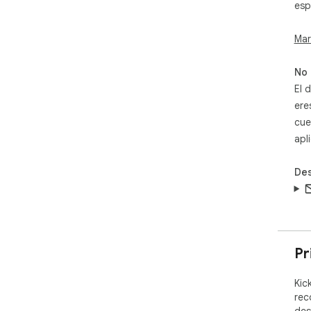
esp
Mar
No 
El 
ere
cue
apl
Des
Pr
Kic
rec