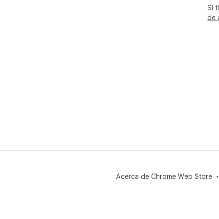
Si 
de 
Acerca de Chrome Web Store