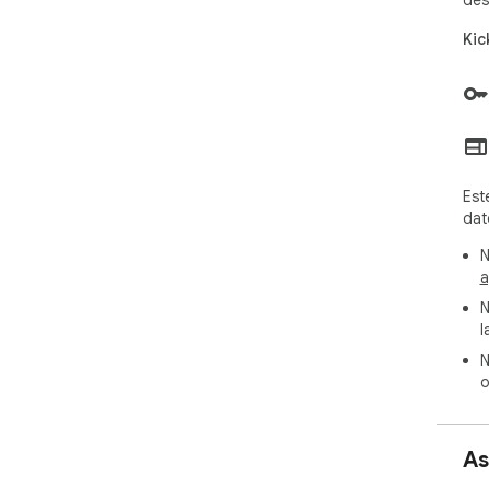
des
Kic
Est
dat
N
a
N
l
N
o
As