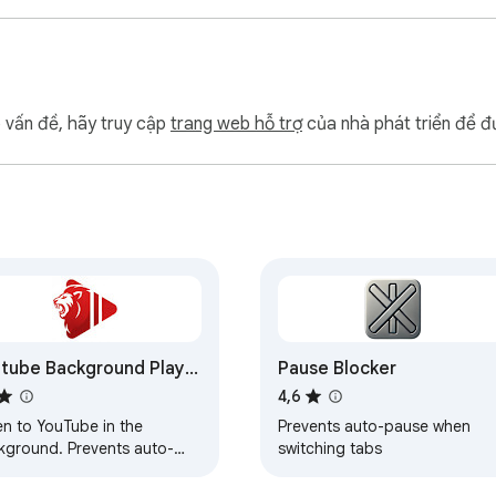
p vấn đề, hãy truy cập
trang web hỗ trợ
của nhà phát triển để đ
tube Background Play
Pause Blocker
4,6
en to YouTube in the
Prevents auto-pause when
kground. Prevents auto-
switching tabs
se and tab-suspension
e you multitask.