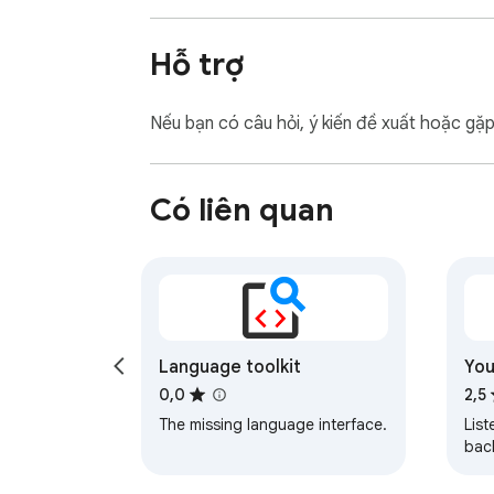
Hỗ trợ
Nếu bạn có câu hỏi, ý kiến đề xuất hoặc gặ
Có liên quan
Language toolkit
You
Fix
0,0
2,5
The missing language interface.
List
bac
pau
whil