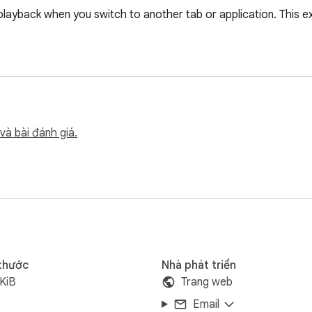
yback when you switch to another tab or application. This exte
và bài đánh giá.
 thước
Nhà phát triển
KiB
Trang web
Email