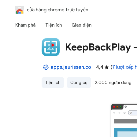
cửa hàng chrome trực tuyến
Khám phá
Tiện ích
Giao diện
KeepBackPlay -
apps.jeurissen.co
4,4
(
7 lượt xếp 
Tiện ích
Công cụ
2.000 người dùng