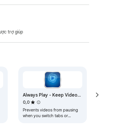
ược trợ giúp
Always Play - Keep Video
Playing
0,0
Prevents videos from pausing
when you switch tabs or
minimize the window.