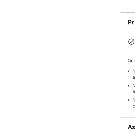
Pr
Que
N
a
N
f
N
c
As