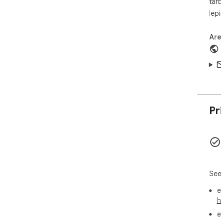
tar
lep
Are
Pr
See
e
h
e