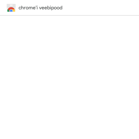
chrome'i veebipood