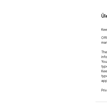
Ül
Kee
Off
man
The
info
You
typ
Kee
typ
appl
Pri
kee
Che