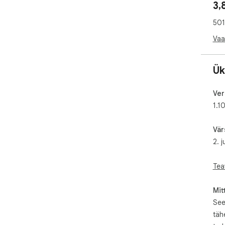
3,
htt
bro
501
Vaa
Ük
Ver
1.10
Vär
2. 
Tea
Mit
See
täh