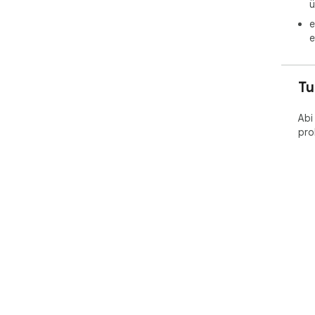
ü
e
e
Tu
Abi
pro