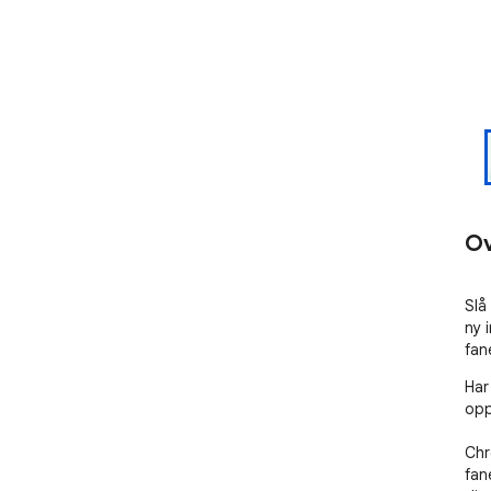
Ov
Slå
ny i
fan
Har
opp
Chr
fan