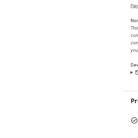
Fla
Non
Thi
con
con
you
Dev
Pr