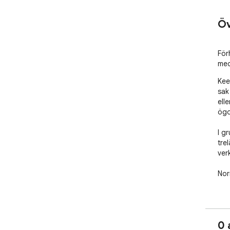
Öv
För
med
Kee
sak
elle
ögo
I g
tre
ver
Nor
Skä
på n
0 
Sys