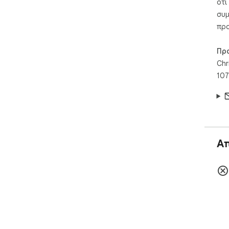
ότι
συμ
προ
Πρ
Chr
107
Α