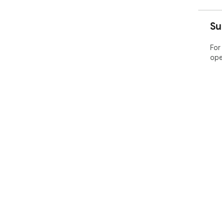
Su
For
ope