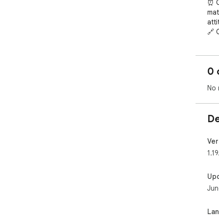
⏰ C
mat
atti
🔗 
you
🔍 
you
0 
🖱️
sty
No 
🚀 
enh
De
Ver
1.19
Up
Jun
La