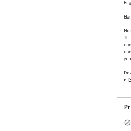
Eng
Fla
Non
Thi
con
con
you
Dev
Pr