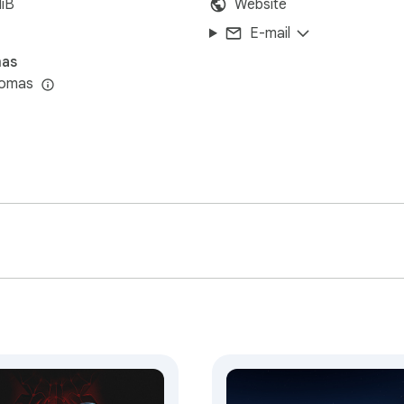
iB
Website
E-mail
mas
iomas