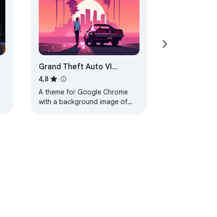
Grand Theft Auto VI
Browser Theme
4,8
A theme for Google Chrome
with a background image of
Grand Theft Auto VI. The theme
is presented in red colors. The
size is…
Termos de Serviço
Ajuda