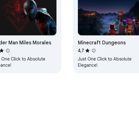
der Man Miles Morales
Minecraft Dungeons
4,7
 One Click to Absolute
Just One Click to Absolute
gance!
Elegance!
Painel de Controle do desenvolvedor
Política de Privacidade