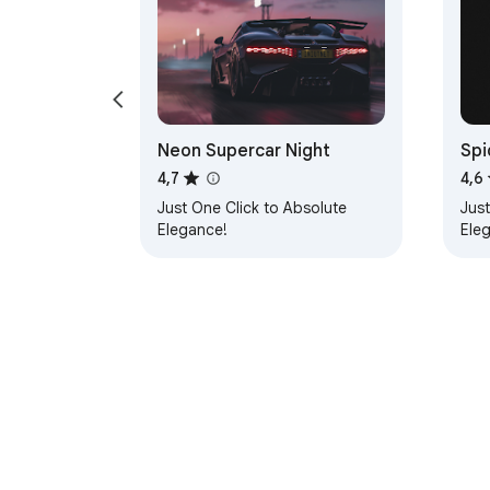
Neon Supercar Night
Spi
4,7
4,6
Just One Click to Absolute
Just
Elegance!
Ele
Sobre a Chrome Web Store