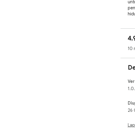
unt
pen
hid
4,
10 
De
Ver
1.0
Diu
26 
Lap