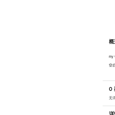
概
my 
空白
0
无
详