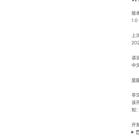
版
1.0
上
20
语
中
举
非
该
知
开