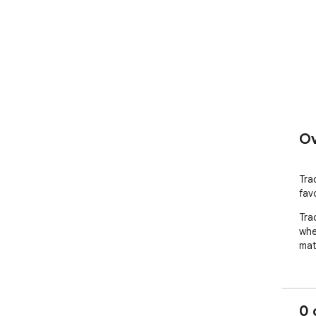
Ov
Tra
fav
Tra
whe
mat
0 