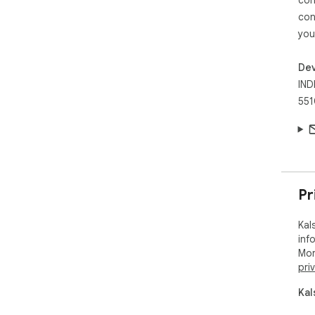
con
you
Dev
IND
551
Pr
Kal
inf
Mor
pri
Kal