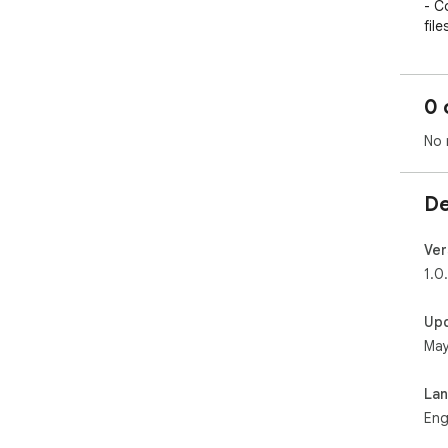
- C
files
- A
less
- S
0 
- R
No 
De
Ver
1.0
Up
May
La
Eng