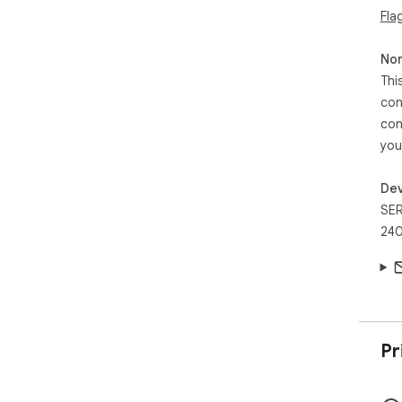
Fla
Non
Thi
con
con
you
Dev
SE
240
Pr