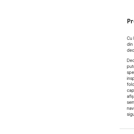
Pr
Cu 
din
dec
Dec
pute
spec
ins
fol
cap
afi
sem
nav
sig
per
ofer