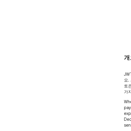
개
JW
요.
토큰
가지
Whe
pay
exp
Dec
sent