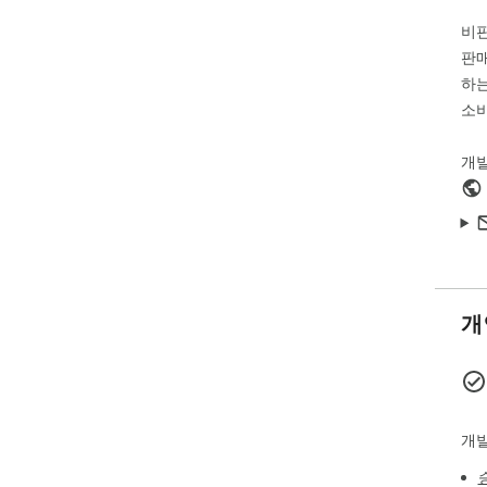
No 
비
판매
하는
소비
개
개
개발