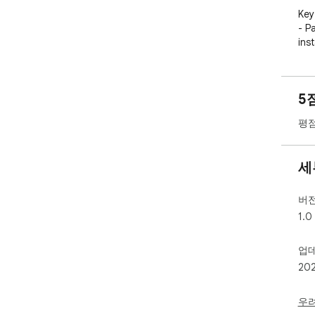
Key 
- P
ins
pre
- T
ref
5
- S
wit
평점
off
- E
bad
세
- P
sign
- E
버
surf
1.0
**I
업
**n
20
whe
vie
thir
우