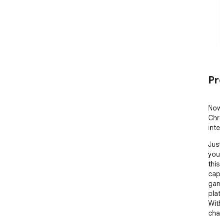
Pr
Now
Chr
int
Jus
you
thi
cap
gam
pla
Wit
chal