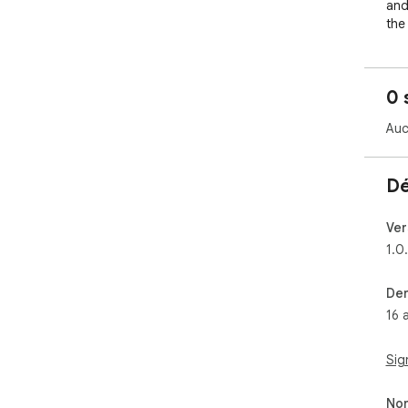
and
the
per
visi
to 
0 
this
Auc
*No
it 
web
Dé
Ver
1.0
Der
16 
Sig
Non