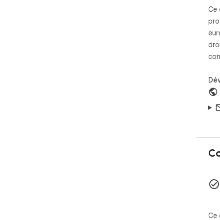
Ce 
pro
eur
dro
con
Dé
Co
Ce 