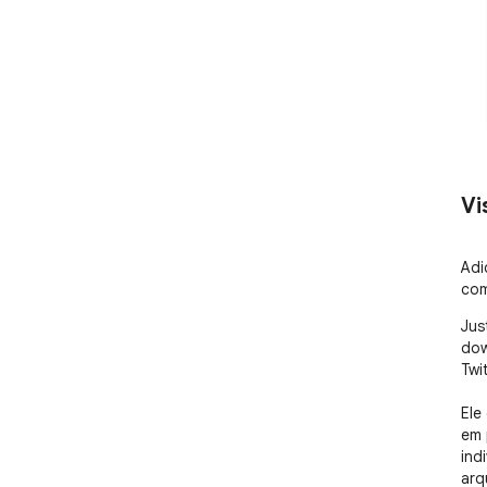
Vi
Adi
com
Jus
dow
Twit
Ele
em 
ind
arq