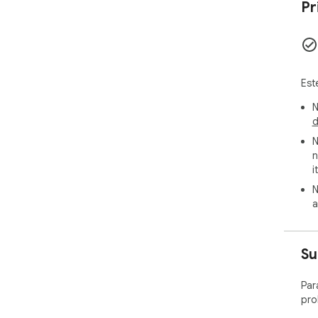
Pr
Est
N
d
N
n
i
N
a
Su
Par
pro