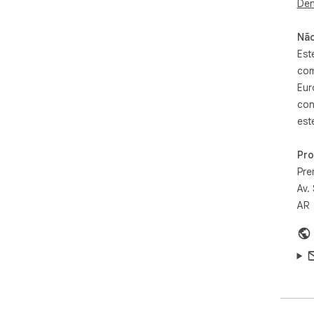
Den
Não
Est
com
Eur
con
est
Pr
Pre
Av.
AR