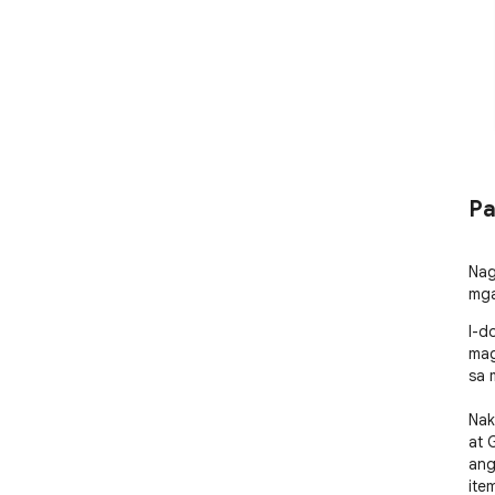
Pa
Nag
mga
I-d
mag
sa m
Nak
at 
ang
ite