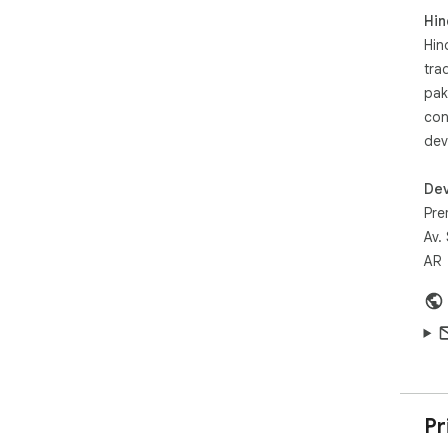
Hin
Hin
tra
pak
con
dev
Dev
Pre
Av.
AR
Pr