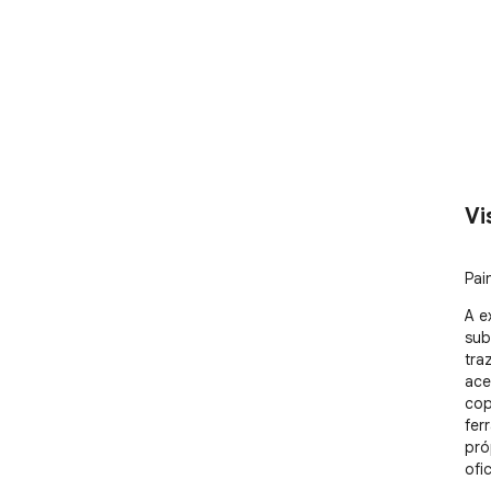
Vi
Pai
A e
sub
tra
ace
cop
fer
pró
ofici