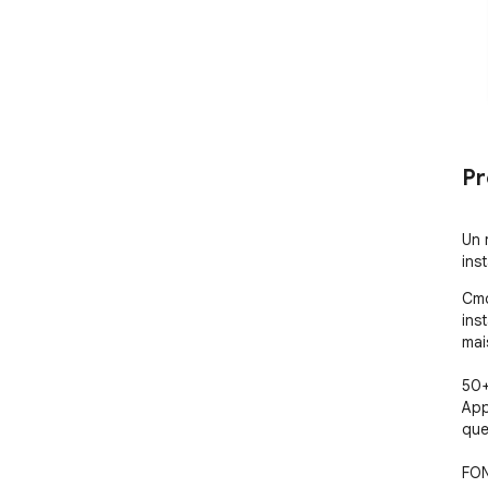
Pr
Un 
ins
Cmd
ins
mai
50+
App
que
FON