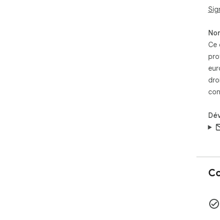
100
Sig
Non
Ce 
pro
eur
dro
con
Dé
Co