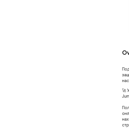
Ov
Под
защ
нас
🚀 
Jum
Пол
онл
нах
стр