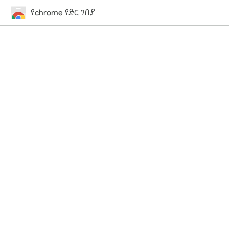
የchrome የድር ገበያ