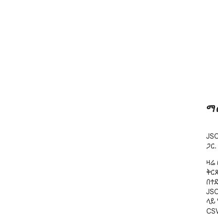
ማ
JSO
ጋር
ዛሬ 
ቅርጸ
በተደ
JS
ላይ 
CSV