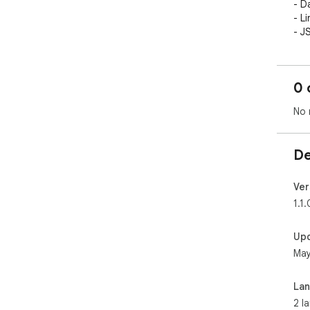
- D
- L
- J
- U
- Ex
- O
0 
- R
- P
No 
- Mu
Lig
De
col
Ver
1.1.
Up
May
La
2 l