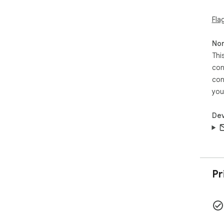
Fla
Non
Thi
con
con
you
Dev
Pr