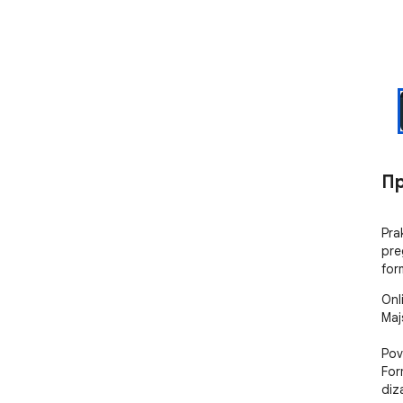
Пр
Pra
pre
for
Onl
Maj
Pov
For
diz