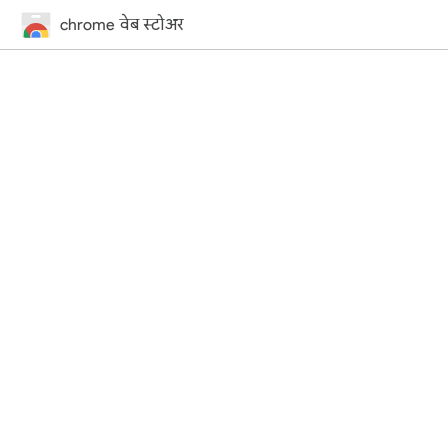
chrome वेब स्टोअर