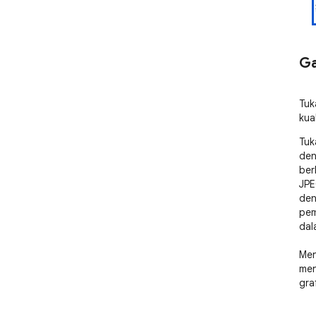
Ga
Tuk
kual
Tuk
den
ber
JPE
den
pem
dal
Men
men
gra
mem
pen