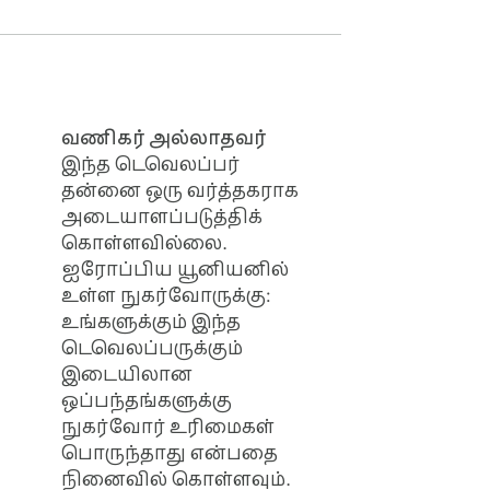
க்கு மாற்ற கணக்கு தேவையில்லை

வணிகர் அல்லாதவர்
கைப்படம் மாற்ற வேண்டிய 
இந்த டெவெலப்பர்
தன்னை ஒரு வர்த்தகராக
es-ஐ normalise செய்ய இந்த format 
அடையாளப்படுத்திக்
கொள்ளவில்லை.
த Chrome நீட்டிப்பு Chrome 
ஐரோப்பிய யூனியனில்
உள்ள நுகர்வோருக்கு:
 JPG ஆக மாற்ற வேண்டிய 
உங்களுக்கும் இந்த
டெவெலப்பருக்கும்
இடையிலான
ஒப்பந்தங்களுக்கு
ிதாக இருந்ததில்லை:

நுகர்வோர் உரிமைகள்
பொருந்தாது என்பதை
நினைவில் கொள்ளவும்.