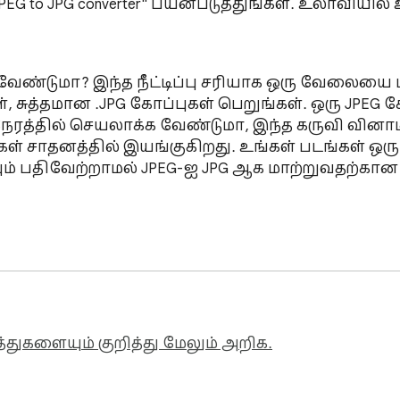
G to JPG converter" பயன்படுத்துங்கள். உலாவியில்
ேண்டுமா? இந்த நீட்டிப்பு சரியாக ஒரு வேலையை ம
, சுத்தமான .JPG கோப்புகள் பெறுங்கள். ஒரு JPEG
ரத்தில் செயலாக்க வேண்டுமா, இந்த கருவி வினாட
ங்கள் சாதனத்தில் இயங்குகிறது. உங்கள் படங்கள் 
ம் பதிவேற்றாமல் JPEG-ஐ JPG ஆக மாற்றுவதற்கான மி
ற்றம் கிளையன்ட்-சைடில் நடக்கிறது, எனவே பதிவேற்ற
 டஜன் கணக்கான கோப்புகளை தேர்ந்தெடுத்து ஒரு கிள
கு, இந்த கருவி எந்த இணைய இணைப்பும் இல்லாமல்
— தீர்மானம் அல்லது கோப்பு அளவு எதுவாக இருந்த
த்துகளையும் குறித்து மேலும் அறிக.
ள் உங்கள் இயந்திரத்தில் இருக்கும்; இந்த .JPEG to 