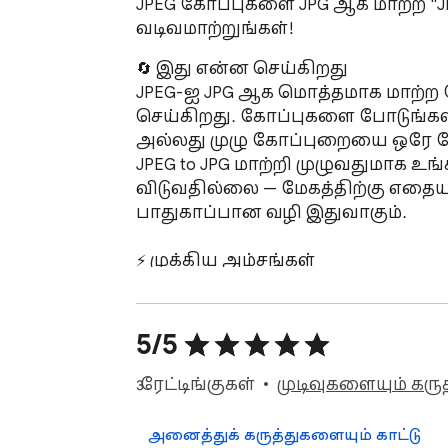
JPEG கோப்புகளை JPG ஆக மாற்ற "JPE
வடிவமாற்றுங்கள்!
🔄 இது என்ன செய்கிறது

JPEG-ஐ JPG ஆக மொத்தமாக மாற்ற வ
செய்கிறது. கோப்புகளை போடுங்கள்
அல்லது முழு கோப்புறையை ஒரே நே
JPEG to JPG மாற்றி முழுவதுமாக உ
விடுவதில்லை — மேகத்திற்கு எதையு
பாதுகாப்பான வழி இதுவாகும்.

⚡ முக்கிய அம்சங்கள்

✅ உடனடி மாற்றம் — JPEG to JPG மா
காத்திருக்கும் நேரம் சூன்யம்

✅ மொத்த மாற்றம் — ஒரே நேரத்தில்
5/5
✅ 100% ஆஃப்லைன் — நிறுவிய பிற
✅ கோப்பு அளவு வரம்புகள் இல்லை 
3 ரேட்டிங்குகள்
முடிவுகளையும் கரு
மாற்றுங்கள்

✅ முற்றிலும் தனிப்பட்டது — கோப்புக
அனைத்துக் கருத்துகளையும் காட்டு