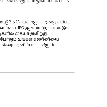
 உடனே மற்றும் பாதுகாப்பாக படம் 
ட்டுமே செய்கிறது — அதை சரிபட 
 கோப்பை JPG ஆக மாற்ற வேண்டுமா 
ிகளில் கையாளுகிறது.

ஒருபோதும் உங்கள் கணினியை 
கவும் தனிப்பட்ட மற்றும் 
 நேரம் சூன்யம் மற்றும் 
ிக்கில் மாற்றுங்கள்

 இயங்குகிறது

ாலும் JPEG படங்களை JPG ஆக 
.JPG மாற்றி ஒருபோதும் சர்வரை 