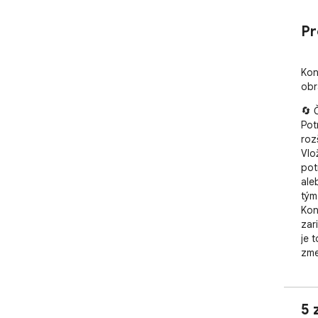
Pr
Kon
obr
🔄 
Pot
roz
Vlo
pot
ale
tým
Kon
zar
je 
zme
clou
⚡ K
5 
✅ O