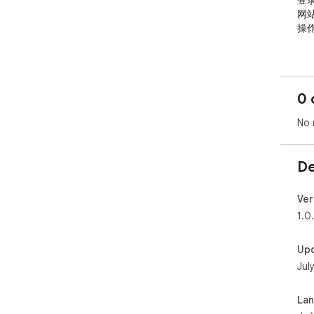
登
网
操作
该扩
Jo
安装
0 
面，
No 
扩展
机运
展
De
Jo
Ver
1.0
Up
Jul
La