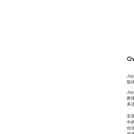
Ov
Jo
取
Joy
桥接
务连
安装
中
传