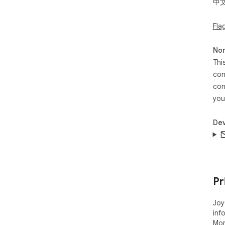
中
Fla
Non
Thi
con
con
you
Dev
Pr
Joy
inf
Mor