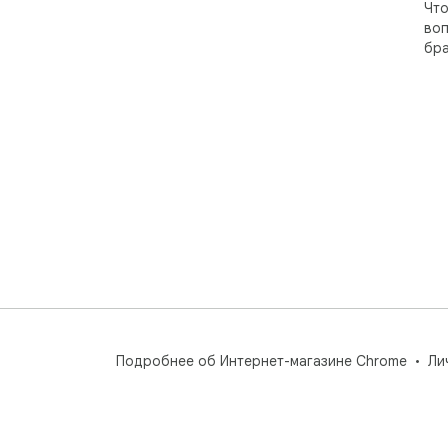
Что
воп
бра
Подробнее об Интернет-магазине Chrome
Ли