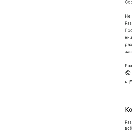
Соо
Не
Раз
Про
вни
раз
защ
Ра
Ко
Раз
всё