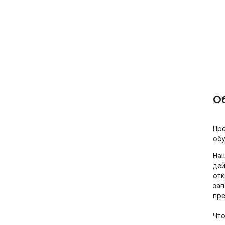
О
Пре
обу
Наш
дей
отк
зап
пре
Что