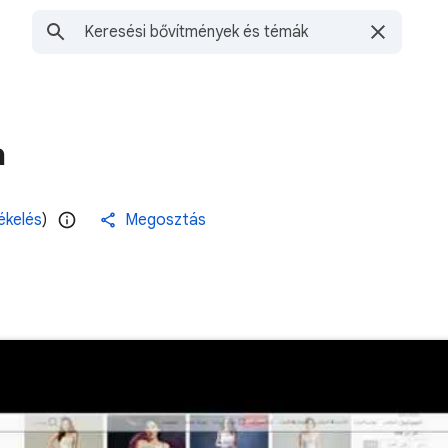
n
ékelés
)
Megosztás