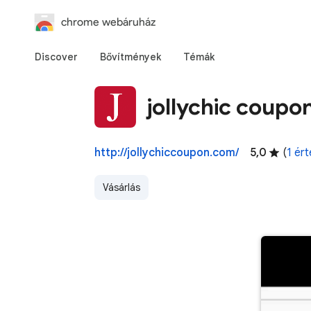
chrome webáruház
Discover
Bővítmények
Témák
jollychic coupo
http://jollychiccoupon.com/
5,0
(
1 ért
Vásárlás