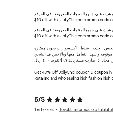
يك على جميع المنتجات المعروضة في الموقع
$10 off with a JollyChic.com promo code 
يك على جميع المنتجات المعروضة في الموقع
$10 off with a JollyChic.com promo code o
ملابس- احذيه - شنط - اكسسوارات بجوده ممتازه
ع موثوقه و سهل التعامل معها وبالاخص ف الشحن
الحلو فيه يشحن دايركت للسعوديه & يشحن مجانا اذا صارت مشترياتك ٩٩$ تقريبا ٤٠٠ ريال 

Get 40% Off JollyChic coupon & coupon in 
Retailing and wholesaling high fashion high q
established connections with reputable prod
help to keep costs low for you, their value
with our featured coupons and discounts, th
5/5
out our deal of the day, $10 off $99+.
1 értékelés
További információ a találato