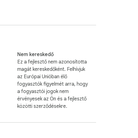
Nem kereskedő
Ez a fejlesztő nem azonosította
magát kereskedőként. Felhívjuk
az Európai Unióban élő
fogyasztók figyelmét arra, hogy
a fogyasztói jogok nem
érvényesek az Ön és a fejlesztő
közötti szerződésekre.