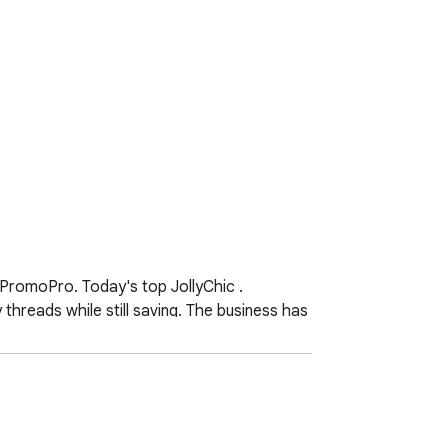
romoPro. Today's top JollyChic .

threads while still saving. The business has 
s foreign import and export companies that 
…why would you shop anywhere else? Now 
com your clothing store of choice! Check 