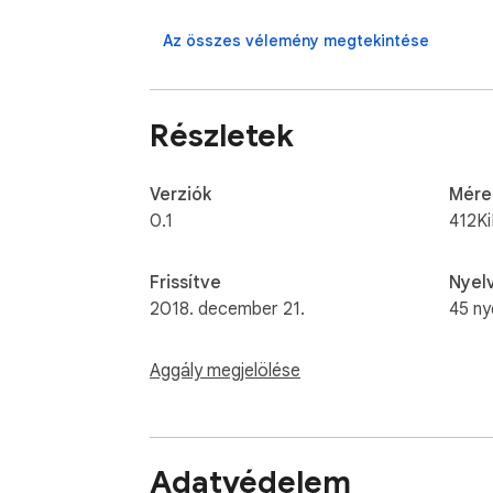
Az összes vélemény megtekintése
Részletek
Verziók
Mére
0.1
412K
Frissítve
Nyel
2018. december 21.
45 ny
Aggály megjelölése
Adatvédelem