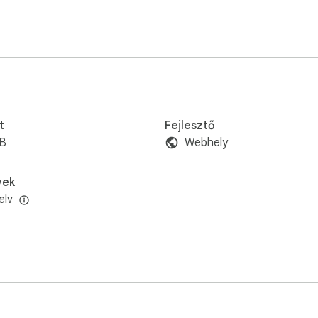
t
Fejlesztő
iB
Webhely
vek
elv