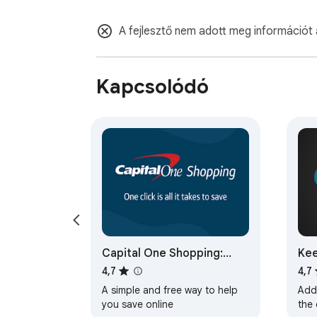
A fejlesztő nem adott meg információt 
Kapcsolódó
Capital One Shopping:
Kee
Save Now
Tra
4,7
4,7
A simple and free way to help
Adds
you save online
the 