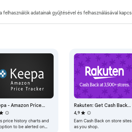
a felhasználók adatainak gyűjtésével és felhasználásával kapcs
pa - Amazon Price
Rakuten: Get Cash Back
cker
For Shopping
4,9
 price history charts and
Earn Cash Back on store sites
option to be alerted on
as you shop.