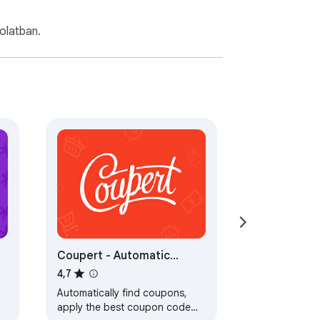
olatban.
Coupert - Automatic
Coupon Finder & Cashback
4,7
Automatically find coupons,
apply the best coupon code