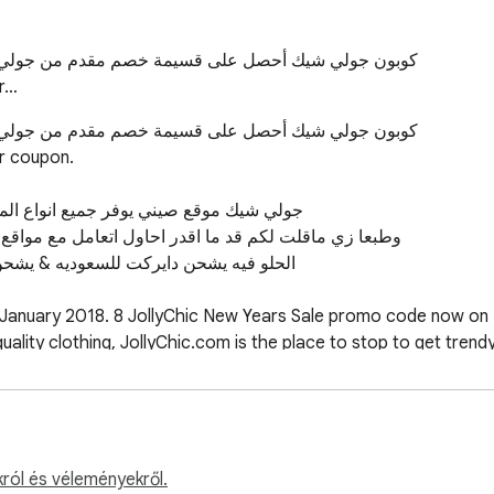
كوبون جولي شيك أحصل على قسيمة خصم مقدم من جولي ش

or…
كوبون جولي شيك أحصل على قسيمة خصم مقدم من جولي ش

r coupon.

جولي شيك موقع صيني يوفر جميع انواع ال

وطبعا زي ماقلت لكم قد ما اقدر احاول اتعامل مع مواق

January 2018. 8 JollyChic New Years Sale promo code now on P
uality clothing, JollyChic.com is the place to stop to get trendy 
ucers and sources of clothes from China, in addition to variou
d customer. Find all of the hottest items at the lowest prices
ere has never been a better reason to start making JollyChic.
król és véleményekről.