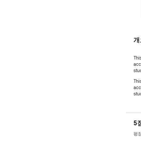
개
Thi
acc
stu
Thi
acc
stu
5
평점