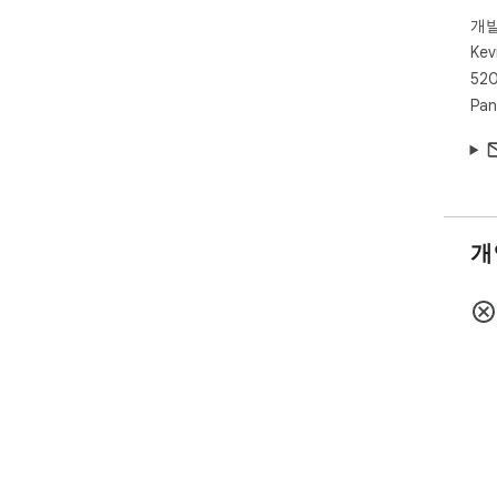
개
Kev
520
Pan
개