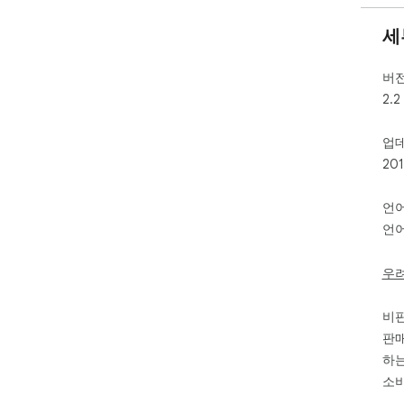
세
버
2.2
업
20
언
언어
우
비
판매
하는
소비