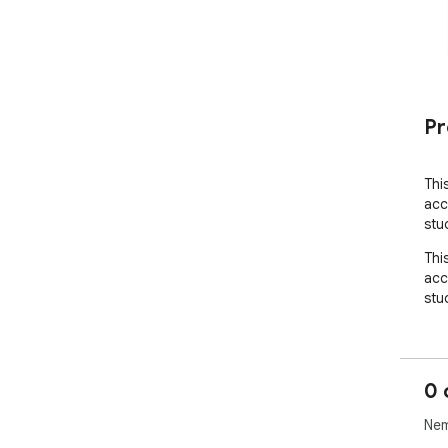
Pr
Thi
acc
stu
Thi
acc
stu
0 
Nem