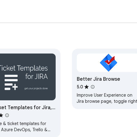
Better Jira Browse
5.0
Improve User Experience on
Jira browse page, toggle righ
ket Templates for Jira,
hand sidebar, maxmize the
Create Issue pop-up dialog.
re DevOps & Trello
e & ticket templates for
, Azure DevOps, Trello &
a. Autofill by issue type,