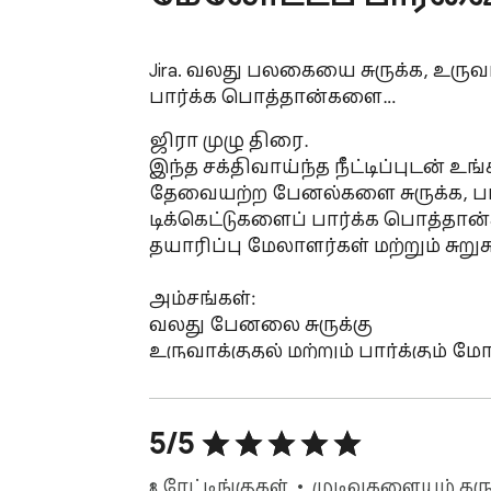
Jira. வலது பலகையை சுருக்க, உரு
பார்க்க பொத்தான்களை…
ஜிரா முழு திரை.

இந்த சக்திவாய்ந்த நீட்டிப்புடன்
தேவையற்ற பேனல்களை சுருக்க, பட
டிக்கெட்டுகளைப் பார்க்க பொத்தான்க
தயாரிப்பு மேலாளர்கள் மற்றும் சுறு
அம்சங்கள்:

வலது பேனலை சுருக்கு

உருவாக்குதல் மற்றும் பார்க்கும் 
படங்களை விரிவாக்கு

இணைக்கப்பட்ட டிக்கெட்டுகளைப் பார
5/5
உங்கள் உற்பத்தித்திறனை அதிகரிக்
18 ரேட்டிங்குகள்
முடிவுகளையும் கரு