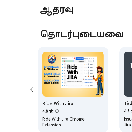
ஆதரவு
தொடர்புடையவை
Ride With Jira
Tic
Azu
4.8
4.7
Ride With Jira Chrome
Issu
Extension
Jira
Asan