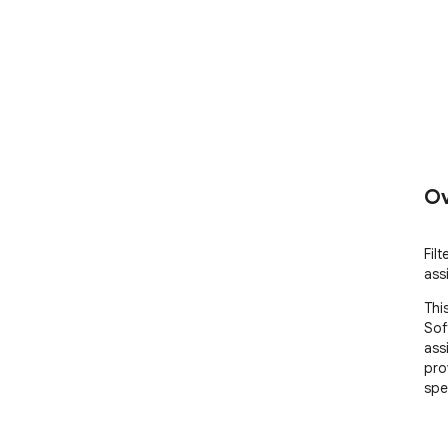
Ov
Fil
ass
Thi
Sof
ass
pro
spe