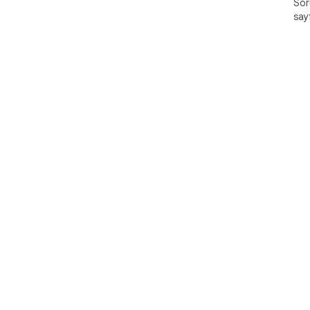
Soru
say