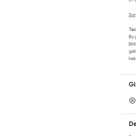
Sor
Tac
Bu 
Birl
gel
hak
Giz
De