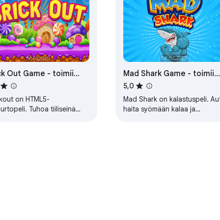
ck Out Game - toimii
Mad Shark Game - toimii
line-tilassa
offline-tilassa
5,0
ckout on HTML5-
Mad Shark on kalastuspeli. Au
imurtopeli. Tuhoa tiiliseinä
haita syömään kalaa ja
ällä sitä pallolla. Kerää
ampumaan sukellusveneitä,
voimia. Pidä hauskaa!
miinoja, ohjuksia ja
radioaktiivisia tynnyreitä!