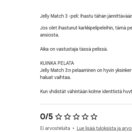
Jelly Match 3 -peli: Ihastu tähän jännittävä
Jos olet ihastunut karkkipelipeleihin, tämä pe
ansiosta.

Aika on vastustaja tässä pelissä.

KUINKA PELATA

Jelly Match 3:n pelaaminen on hyvin yksinkert
haluat vaihtaa.

Kun yhdistät vähintään kolme identtistä hyyte
Näet kuluneen ajan pelinäytön vasemmalla puole
0/5
SÄÄDÖT

- Tietokone: napsauta ja vedä hyytelöä hiirell
Ei arvosteluita
Lue lisää tuloksista ja arvo