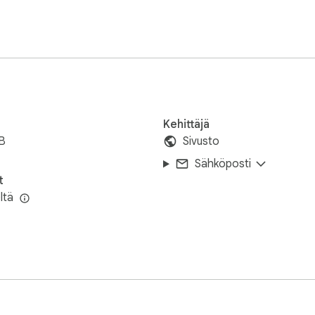
sen kohdalle, jonka haluat vaihtaa

 candies game online to play when bored for FREE on Magbei.c
Kehittäjä
B
Sivusto
t Jelly Match-3 -peliä? Näytä meille, kuinka hyvä olet makeiste
Sähköposti
t
ltä