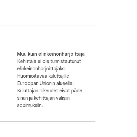
om

Muu kuin elinkeinonharjoittaja
Kehittäjä ei ole tunnistautunut
n yhdistämispeleissä. Pelaa nyt!
elinkeinonharjoittajaksi.
Huomioitavaa kuluttajille
Euroopan Unionin alueella:
Kuluttajan oikeudet eivät päde
sinun ja kehittäjän välisiin
sopimuksiin.