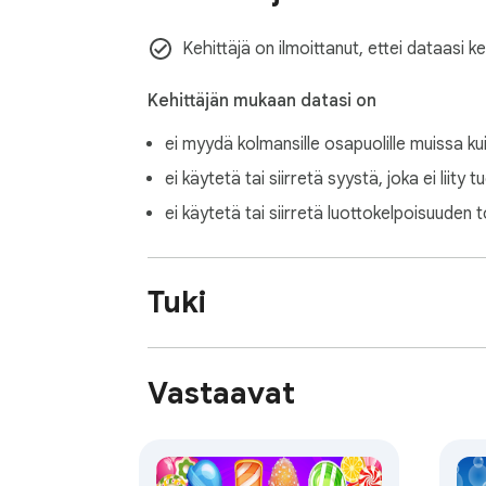
Kehittäjä on ilmoittanut, ettei dataasi k
Kehittäjän mukaan datasi on
ei myydä kolmansille osapuolille muissa ku
ei käytetä tai siirretä syystä, joka ei liity 
ei käytetä tai siirretä luottokelpoisuuden t
Tuki
Vastaavat