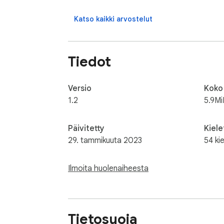
- Mobiililaite: kosketa ja pyyhkäise hyytelöä 
Katso kaikki arvostelut
Jelly Match 3 Game is a fun match 3 & pop
OMINAISUUDET

Tiedot
- Helppo pelata

- 100% ilmainen

- Offline-peli

Versio
Koko
1.2
5.9Mi
Pystytkö olemaan lyömättä ajastin, kun pelaa
Päivitetty
Kiele
29. tammikuuta 2023
54 kie
Ilmoita huolenaiheesta
Tietosuoja