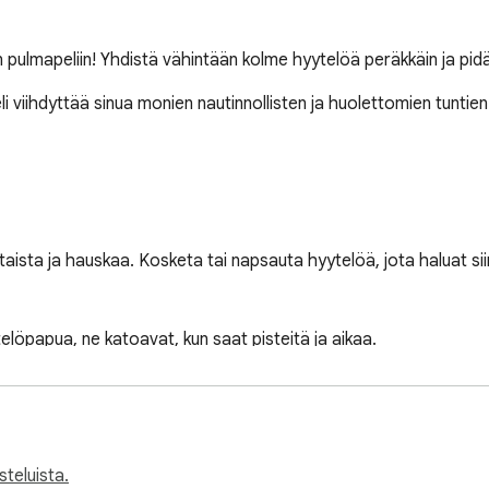
än pulmapeliin! Yhdistä vähintään kolme hyytelöä peräkkäin ja pi
li viihdyttää sinua monien nautinnollisten ja huolettomien tuntien 
aista ja hauskaa. Kosketa tai napsauta hyytelöä, jota haluat siir
löpapua, ne katoavat, kun saat pisteitä ja aikaa.

lla (tiimalasi, joka tikittää minuutteja). Jos tiimalasin taso on no
ä.

steluista.