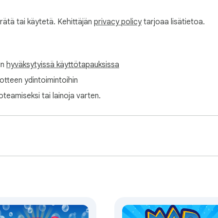
erätä tai käytetä. Kehittäjän
privacy policy
tarjoaa lisätietoa.
in
hyväksytyissä käyttötapauksissa
tuotteen ydintoimintoihin
oteamiseksi tai lainoja varten.