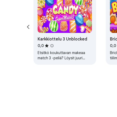
Karkkiottelu 3 Unblocked
Bri
off
0,0
0,0
Etsitkö koukuttavan makeaa
Bri
match 3 -peliä? Löysit juuri
tiil
kaikkien aikojen parhaan match
lyöm
3 -pelin.
lisä