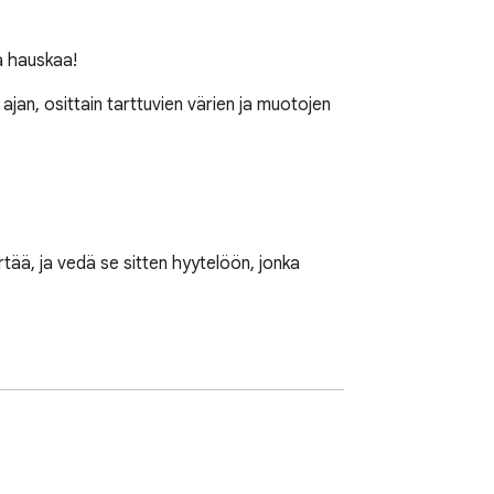
dä hauskaa!
ajan, osittain tarttuvien värien ja muotojen 
tää, ja vedä se sitten hyytelöön, jonka 
lla, peli on ohi.
