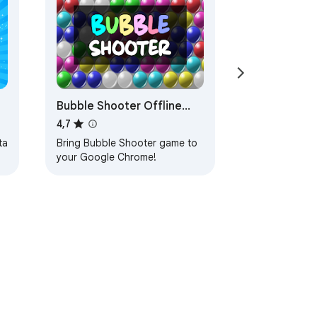
Bubble Shooter Offline
Game
4,7
ta
Bring Bubble Shooter game to
your Google Chrome!