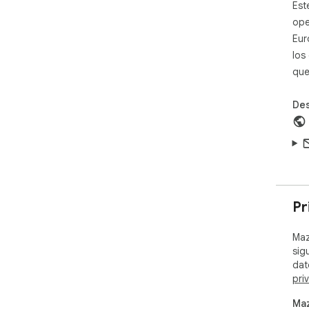
Est
ope
Eur
los
que
Des
Pr
Maz
sig
dat
pri
Maz