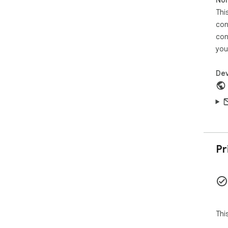
Thi
con
con
you
Dev
Pr
Thi