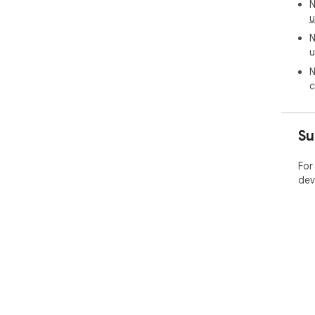
N
u
N
u
N
c
Su
For
dev