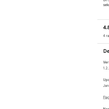
ön ş
sek
4.
4 r
De
Ver
1.2.
Up
Jan
Fla
Non