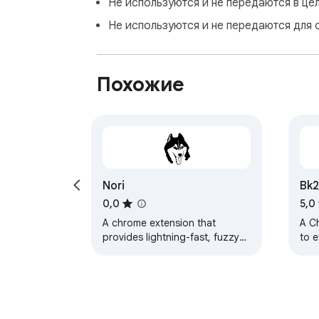
Не используются и не передаются в це
Не используются и не передаются для 
Похожие
Nori
Bk2
Boo
0,0
5,0
Sh
A chrome extension that
A C
provides lightning-fast, fuzzy
to 
searching for your bookmarks.
sea
Find the bookmark you're
Google 
looking for, even if…
sec