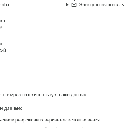
leah.r
Электронная почта
ер
iB
и
кий
е собирает и не использует ваши данные.
и данные:
ючением
разрешенных вариантов использования