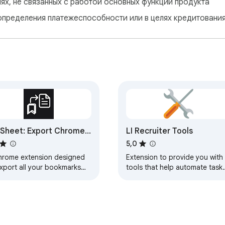
лях, не связанных с работой основных функций продукта
определения платежеспособности или в целях кредитовани
Sheet: Export Chrome
LI Recruiter Tools
kmarks to Google
5,0
eets
hrome extension designed
Extension to provide you with
export all your bookmarks
tools that help automate task
mlessly to your personal
in LinkedIn Recruiter
Sheet. This is a 100%
ure method…