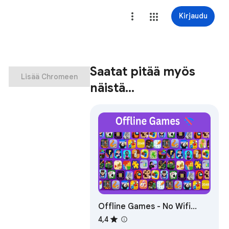
Kirjaudu
Saatat pitää myös
Lisää Chromeen
näistä…
Offline Games - No Wifi
Games
4,4