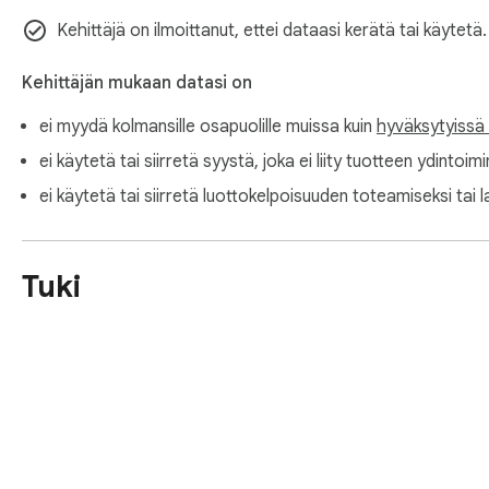
Kehittäjä on ilmoittanut, ettei dataasi kerätä tai käytetä
Kehittäjän mukaan datasi on
ei myydä kolmansille osapuolille muissa kuin
hyväksytyissä
ei käytetä tai siirretä syystä, joka ei liity tuotteen ydintoimi
ei käytetä tai siirretä luottokelpoisuuden toteamiseksi tai l
Tuki