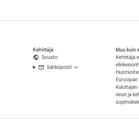
Kehittäjä
Muu kuin e
Sivusto
Kehittäjä e
elinkeinonh
Sähköposti
Huomioitava
Euroopan U
Kuluttajan
sinun ja keh
sopimuksii