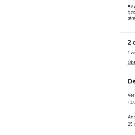
As 
bec
str
epi
dif
2 
*No
1 v
mak
on 
Obt
De
Ver
1.0
Act
25 