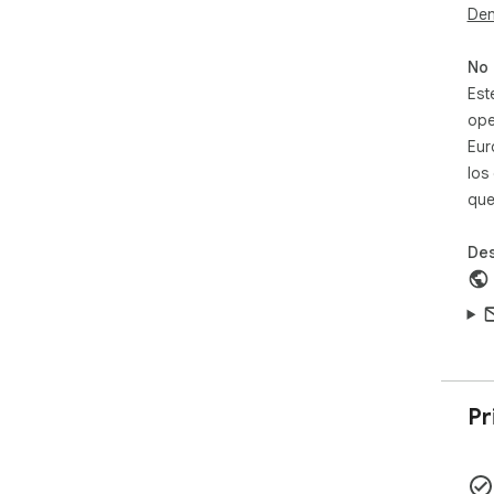
Den
No 
Est
ope
Eur
los
que
Des
Pr